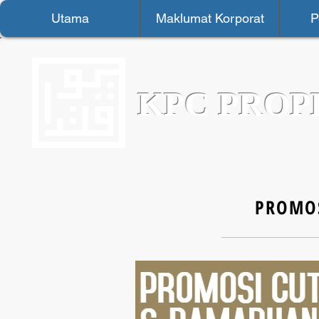
Utama
Maklumat Korporat
P
KPC PROP
PROMOS