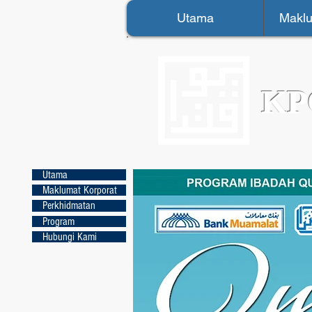
Webmaster Login
Utama
Maklu
KP
Utama
Maklumat Korporat
Perkhidmatan
Program
Hubungi Kami