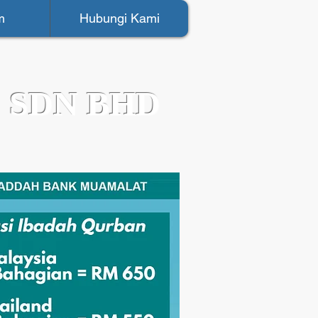
m
Hubungi Kami
 SDN BHD