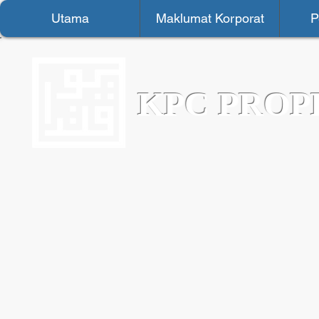
Utama
Maklumat Korporat
P
KPC PROP