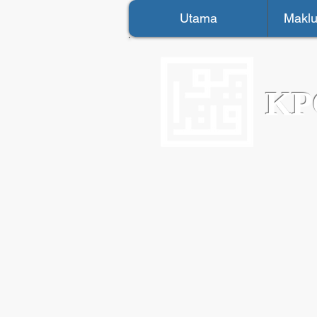
Webmaster Login
Utama
Maklu
KP