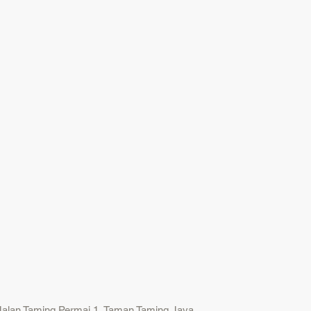
lan Taming Permai 1, Taman Taming Jaya,