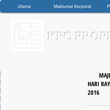
Utama
Maklumat Korporat
P
KPC PROP
MAJLI
HARI RAY
2016