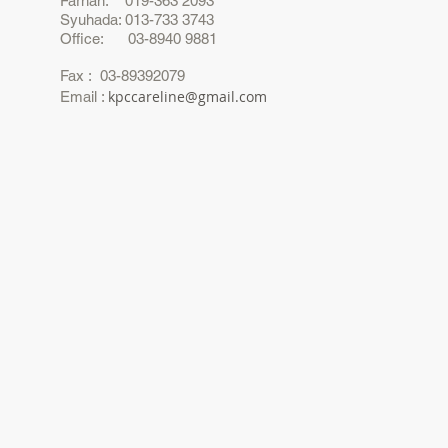
Farhan: 019-363 2093
Syuhada: 013-733 3743
Office: 03-8940 9881
Fax : 03-89392079
kpccareline@gmail.com
Email :