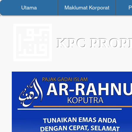
Utama
Maklumat Korporat
P
KPC PROP